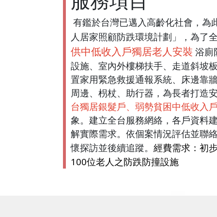
服務項目
有鑑於台灣已邁入高齡化社會，為
人居家照顧防跌環境計劃」，為了
供中低收入戶獨居老人安裝
浴廁
設施、室內外樓梯扶手、走道斜坡
置家用緊急救援通報系統、床邊靠
周邊、枴杖、助行器，為長者打造
台獨居銀髮戶、弱勢貧困中低收入
象。
建立全台服務網絡，各戶資料
解實際需求。依個案情況評估並聯
經費需求：初步
懷探訪並後續追蹤。
100位老人之防跌防撞設施