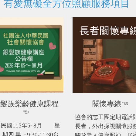
有愛無礙全方位照顧服務項目
銀髮族樂齡健康課程
關懷專線☜
協會的志工團定期電話
民國115年5~8月
星
長者，外出探視關懷服
期四 早上9:30-11:30
台
關於老人健康照顧、居