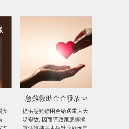
問安
提供急難紓困金給遇重大天
務。
災變故
,
因而導致家庭經濟
家安
無法維持基本生計之紓困申