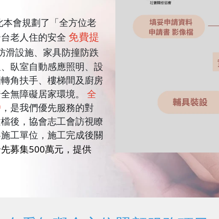
此本會規劃了「全方位老
免費提
全台老人住的安全
防滑設施、家具防撞防跌
板、臥室自動感應照明、設
牆轉角扶手、樓梯間及廚房
安全無障礙居家環境。
全
戶
，是我們優先服務的對
建檔後，協會志工會訪視瞭
絡施工單位，施工完成後關
先募集500萬元，提供