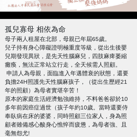
孤兒寡母 相依為命
母子兩人租屋在北部，母親已年屆65歲。
兒子持有身心障礙證明極重度等級，從出生後嬰
兒期發現異狀，是先天性腦麻兒，四肢麻痺萎縮
癱瘓，無法正常站立行走，全天候需人照顧。
申請人為母親，面臨進入年邁體衰的狀態，還要
負擔
24H
照護先天性腦麻孩子，（從出生歷經
21
年的照顧）為母者實堪辛苦！
原本的家庭生活經濟勉強維持，不料爸爸卻於10
多年前因癌症過世（孩子年約10歲。當時還要侍
奉臥病在床的婆婆，同時照顧三位家人，身為照
顧者雖備感心酸身心憔悴而疲憊，為母者強、且
毫無怨尤
!